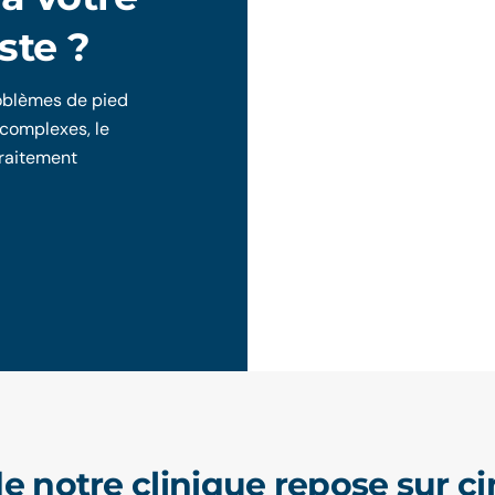
ste ?
problèmes de pied
 complexes, le
traitement
e notre clinique repose sur cin