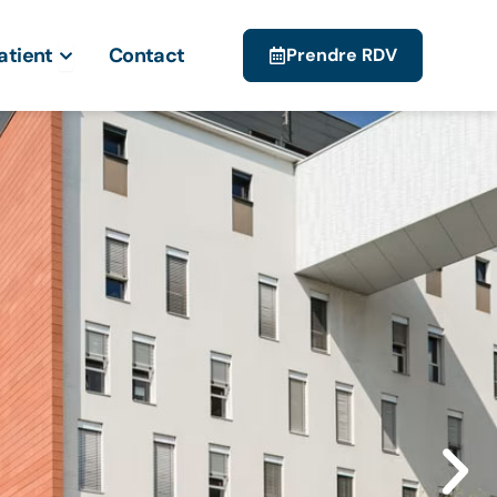
gies traitées
Ouvrir Espace patient
atient
Contact
Prendre RDV