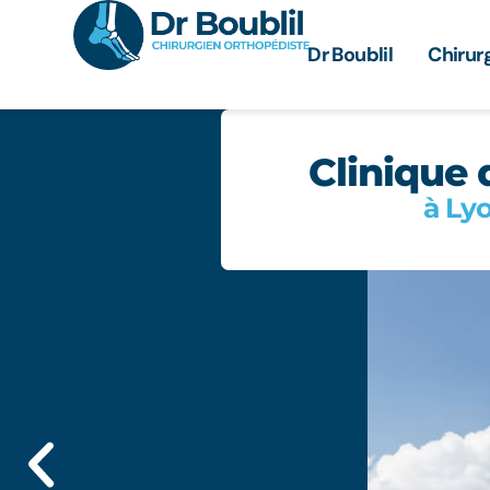
Aller
au
Dr Boublil
Chirur
contenu
Clinique 
à Ly