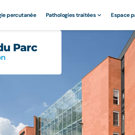
Ouvrir Patholo
gie percutanée
Pathologies traitées
Espace p
du Parc
on